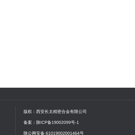
版权：西安长太精密合金有限公司
备案：
陕ICP备19002099号-1
陕公网安备:
61019002001464号